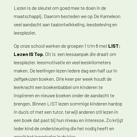
Lezen is de sleutel om goed mee te doen in de
maatschappij. Daarom besteden we op De Kameleon
veel aandacht aan taalontwikkeling, leesbeleving en
leesplezier.
Op onze school werken de groepen 1 t/m 8 met
LIST:
Lezen IS Top.
Dit is een leesaanpak die draait om
leesplezier, leesmotivatie en veel leeskilometers
maken. De leerlingen lezen iedere dag een half uur in
zelfgekozen boeken. Drie keer per week houdt de
leerkracht een boekenbabbel om kinderen te
inspireren en nieuwe boeken onder de aandacht te
brengen. Binnen LIST lezen sommige kinderen hardop
in duo’s of met een tutor, terwijl anderen stil lezen in
een boek dat past bij hun niveau en interesse. Zo krijgt
ieder kind de ondersteuning die het nodig heeft en
groeit het leesplezier in de klas.